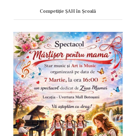
Competiție ȘAH în Școală