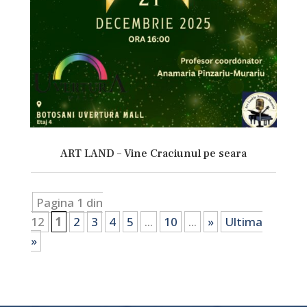
ART LAND – Vine Craciunul pe seara
Pagina 1 din
12
1
2
3
4
5
...
10
...
»
Ultima
»