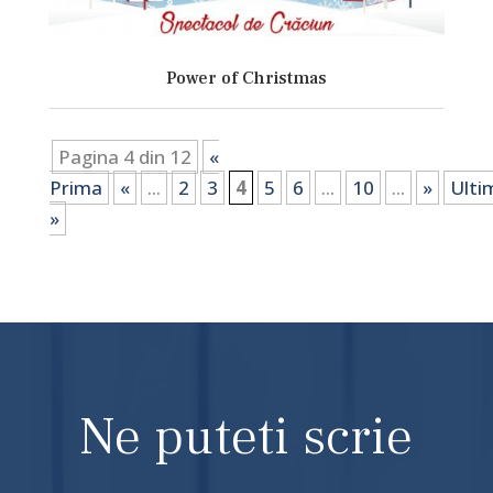
Power of Christmas
Pagina 4 din 12
«
Prima
«
...
2
3
4
5
6
...
10
...
»
Ulti
»
Ne puteti scrie