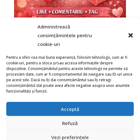
Administrează
consimțămintele pentru
cookie-uri
Pentru a oferi cea mai bună experiență, folosim tehnologii, cum ar fi
cookie-uri, pentru a stoca și/sau accesa informațiile despre
dispozitive. Consimțământul pentru aceste tehnologii ne permite să
procesăm date, cum ar fi comportamentul de navigare sau ID-uri unice
REGULAMENT – LOVE IS
pdf
907.4 KB
PDF
pe acest site. Dacă nu îți dai consimțământul sau îți retragi
IN THE MALL
consimțământul dat poate avea afecte negative asupra unor anumite
funcționalități și funcții.
Acceptă
Refuză
© Copyright 2013 - 2026 | All Rights Reserved |
Vezi preferințele