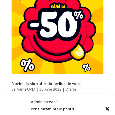
Noriel da startul reducerilor de vara!
de
AdminUVM
|
30 iunie 2022
|
Oferte
Vesti insorite pentru o vara cu chef de joaca
Administrează
😍❤️😎 La Noriel am dat startul reducerilor
consimțămintele pentru