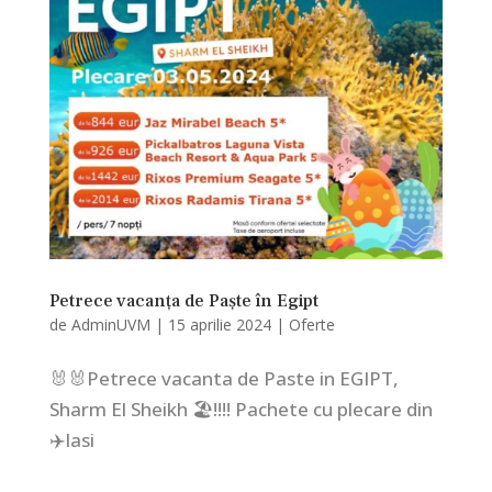
Petrece vacanța de Paște în Egipt
de
AdminUVM
|
15 aprilie 2024
|
Oferte
🐰🐰Petrece vacanta de Paste in EGIPT,
Sharm El Sheikh 🏖!!!! Pachete cu plecare din
✈️Iasi