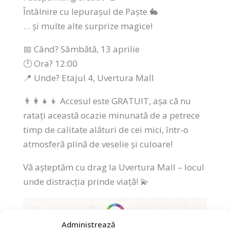
Întâlnire cu Iepurașul de Paște 🐇
… și multe alte surprize magice!
📅 Când? Sâmbătă, 13 aprilie
🕛 Ora? 12:00
📍 Unde? Etajul 4, Uvertura Mall
👨‍👩‍👧‍👦 Accesul este GRATUIT, așa că nu
ratați această ocazie minunată de a petrece
timp de calitate alături de cei mici, într-o
atmosferă plină de veselie și culoare!
Vă așteptăm cu drag la Uvertura Mall – locul
unde distracția prinde viață! 💫
Administrează