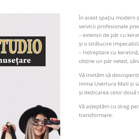
În acest spațiu modern ș
servicii profesionale pr
– extensii de păr cu ker
și o strălucire impecabil
– îndreptare cu keratină,
obține un păr neted, sănăt
Vă invităm să descoperiț
inima Uvertura Mall și să
și dedicarea celor două s
Vă așteptăm cu drag pent
transformare.