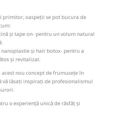
i primitor, oaspeții se pot bucura de
ecum:
atină și tape on- pentru un volum natural
ă:
 nanoplastie și hair botox- pentru a
os și revitalizat.
i acest nou concept de frumusețe în
 vă lăsați inspirați de profesionalismul
urori.
ru o experiență unică de răsfăț și