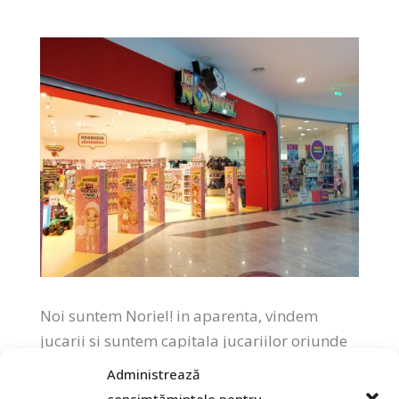
Noi suntem Noriel! in aparenta, vindem
jucarii si suntem capitala jucariilor oriunde
in Romania. De fapt… Noi oferim bucurie
Administrează
Principalul scop in tot ceea ce facem este sa