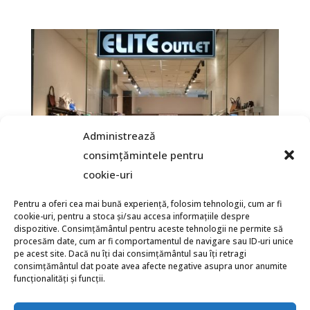
Administrează
consimțămintele pentru
cookie-uri
Pentru a oferi cea mai bună experiență, folosim tehnologii, cum ar fi
cookie-uri, pentru a stoca și/sau accesa informațiile despre
dispozitive. Consimțământul pentru aceste tehnologii ne permite să
procesăm date, cum ar fi comportamentul de navigare sau ID-uri unice
Produse de dama si barbați de la cele mai
pe acest site. Dacă nu îți dai consimțământul sau îți retragi
cunoscute branduri la preturi imbatabile!
consimțământul dat poate avea afecte negative asupra unor anumite
funcționalități și funcții.