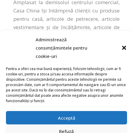
Amplasat la demisolul centrului comercial,
Casa China își întâmpină clienții cu produse
pentru casă, articole de petrecere, articole
vestimentare și de încălțăminte, articole de
papetărie, accesorii și multe altele.
Administrează
Deschis zilnic pentru tine!
consimțămintele pentru
cookie-uri
Pentru a oferi cea mai bună experiență, folosim tehnologii, cum ar fi
cookie-uri, pentru a stoca și/sau accesa informațiile despre
dispozitive. Consimțământul pentru aceste tehnologii ne permite să
procesăm date, cum ar fi comportamentul de navigare sau ID-uri unice
pe acest site. Dacă nu îți dai consimțământul sau îți retragi
consimțământul dat poate avea afecte negative asupra unor anumite
funcționalități și funcții.
Acceptă
Refuză