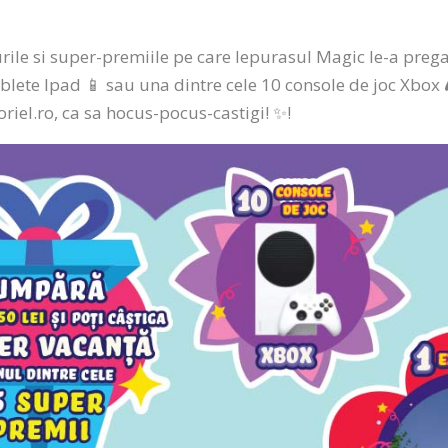
ile si super-premiile pe care Iepurasul Magic le-a pregat
tablete Ipad 📱 sau una dintre cele 10 console de joc Xbo
noriel.ro, ca sa hocus-pocus-castigi! ✨!