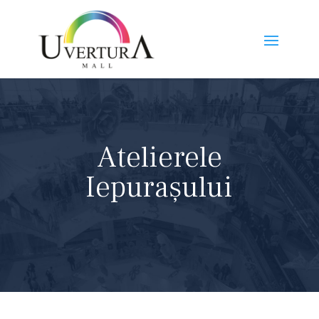
Atelierele
Iepurașului